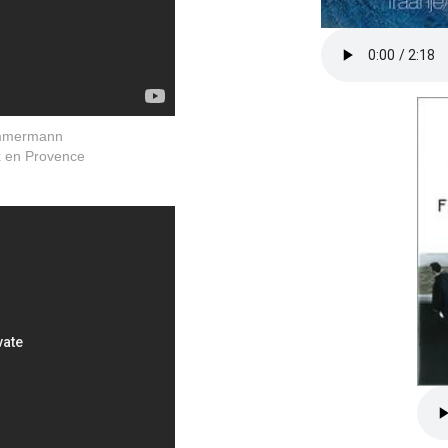
immermann
x en Provence