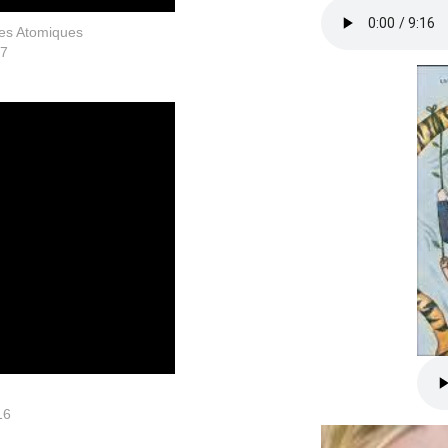
es Atomiques
17
16