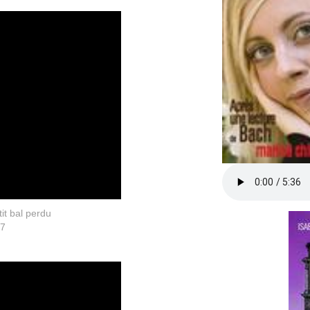
tit bal perdu
17