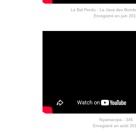
Le Bal Perdu - La Java des Bomb
Enregistré en juin 20
Nyamaropa - 345
Enregistré en août 20