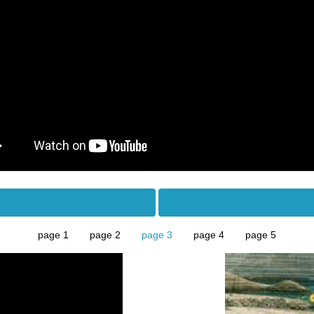
page 1
page 2
page 3
page 4
page 5