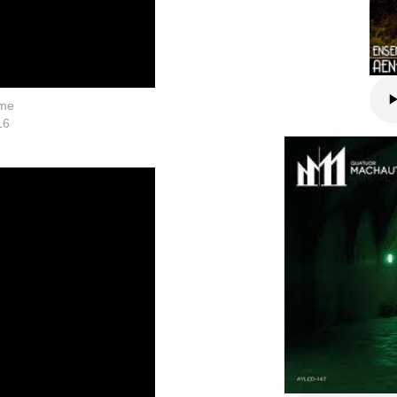
ame
16