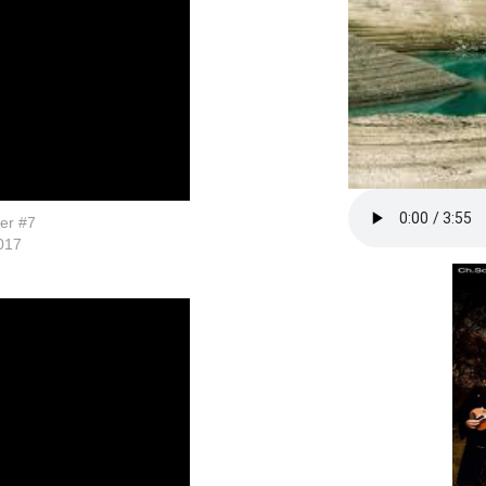
er #7
017