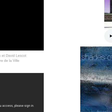
et David Lescot
e de la Ville