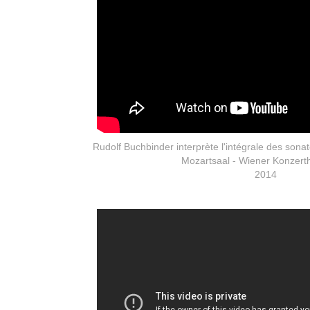
Rudolf Buchbinder interprète l'intégrale des son
Mozartsaal - Wiener Konzert
2014