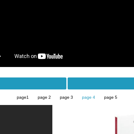
page1
page 2
page 3
page 4
page 5