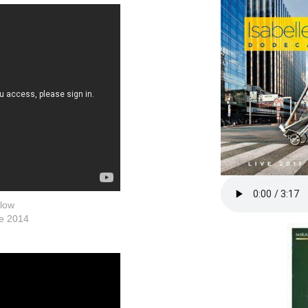
elow
re 2014