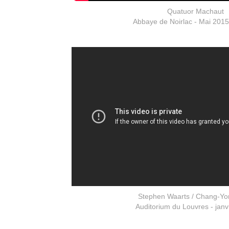
Quatuor Machaut
Abbaye de Noirlac - Mai 2015
Stephen Waarts / Chang-Yo
Auditorium du Louvres - janv