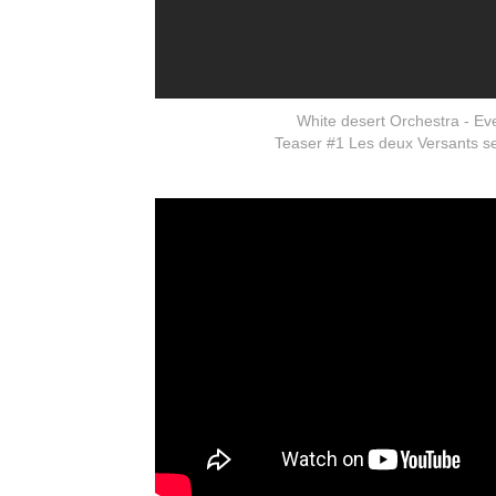
White desert Orchestra - Ev
Teaser #1 Les deux Versants s