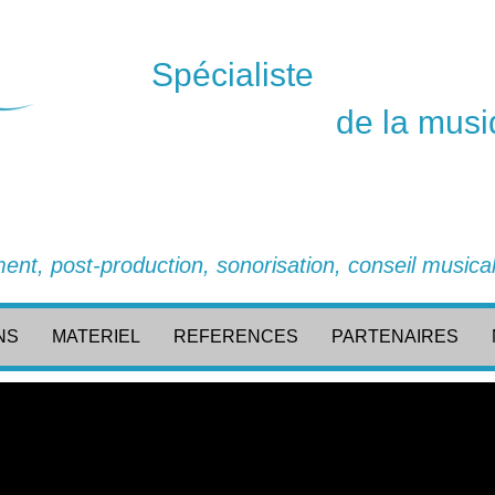
Spécialiste
de la musi
ent, post-production, sonorisation, conseil musical,
NS
MATERIEL
REFERENCES
PARTENAIRES