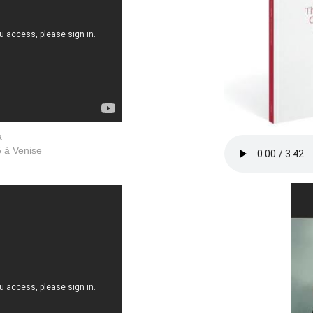
a
 à Venise