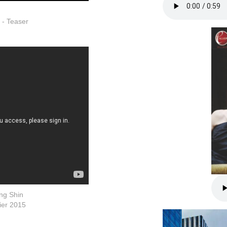
 - Teaser
ng Shin
ier 2015