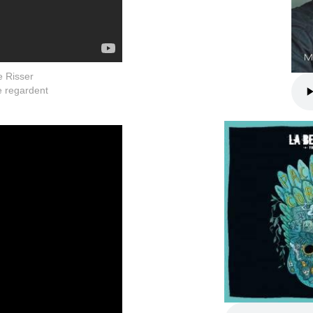
e Risser
e regardent