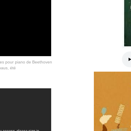
ates pour piano de Beethoven
haus, été