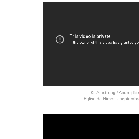
Kit Amstrong / Andrej Bi
Eglise de Hirson - septemb